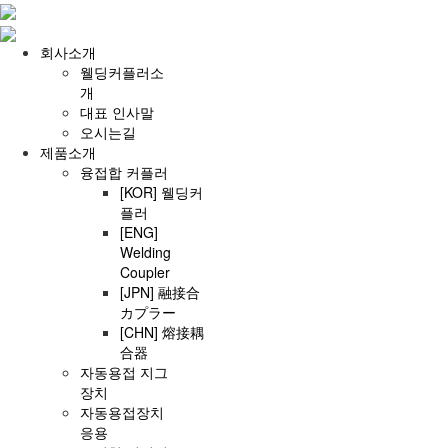
회사소개
웰딩커플러소
개
대표 인사말
오시는길
제품소개
융접합 커플러
[KOR] 웰딩커
플러
[ENG]
Welding
Coupler
[JPN] 融接合
カプラー
[CHN] 熔接耦
合器
자동용접 지그
장치
자동용접장치
응용