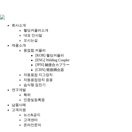
회사소개
웰딩커플러소개
대표 인사말
오시는길
제품소개
융접합 커플러
[KOR] 웰딩커플러
[ENG] Welding Coupler
[JPN] 融接合カプラー
[CHN] 熔接耦合器
자동용접 지그장치
자동용접장치 응용
습식형 집진기
연구개발
특허
인증및등록증
납품사례
고객지원
뉴스&공지
고객센터
온라인문의