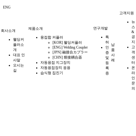
ENG
고객지원
뉴
스
연구개발
제품소개
회사소개
&
공
특
융접합 커플러
웰딩커
지
허
[KOR] 웰딩커플러
플러소
납
고
[ENG] Welding Coupler
인
개
품
[JPN] 融接合カプラー
객
증
대표 인
사
[CHN] 熔接耦合器
센
및
사말
례
자동용접 지그장치
터
등
오시는
자동용접장치 응용
온
록
길
습식형 집진기
라
증
인
문
의