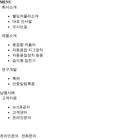
MENU
회사소개
웰딩커플러소개
대표 인사말
오시는길
제품소개
융접합 커플러
자동용접 지그장치
자동용접장치 응용
습식형 집진기
연구개발
특허
인증및등록증
납품사례
고객지원
뉴스&공지
고객센터
온라인문의
온라인문의
전화문의