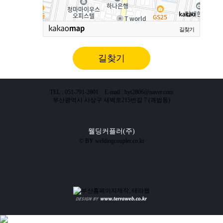
길찾기
길찾기
TEL : 051-791-2801 E-mail : hyt2806@naver.com
부산광역시 사상구 새벽로215번길 7 (괘법동)
웰딩커플러(주)
© BY weldingcoupler.co.kr