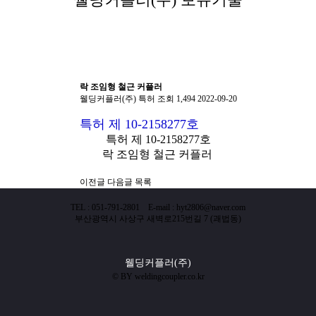
락 조임형 철근 커플러
웰딩커플러(주)
특허
조회 1,494
2022-09-20
특허 제 10-2158277호
특허 제 10-2158277호
락 조임형 철근 커플러
이전글
다음글
목록
TEL : 051-791-2801 E-mail : hyt2806@naver.com
부산광역시 사상구 새벽로215번길 7 (괘법동)
웰딩커플러(주)
© BY weldingcoupler.co.kr