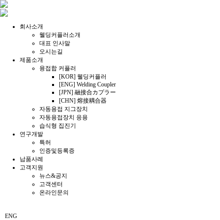
회사소개
웰딩커플러소개
대표 인사말
오시는길
제품소개
융접합 커플러
[KOR] 웰딩커플러
[ENG] Welding Coupler
[JPN] 融接合カプラー
[CHN] 熔接耦合器
자동용접 지그장치
자동용접장치 응용
습식형 집진기
연구개발
특허
인증및등록증
납품사례
고객지원
뉴스&공지
고객센터
온라인문의
ENG