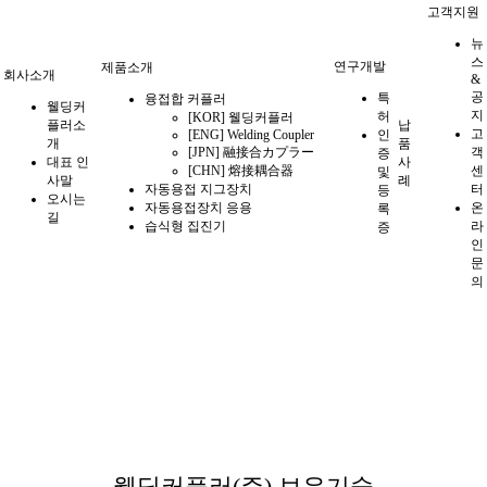
고객지원
뉴
스
연구개발
제품소개
회사소개
&
공
특
융접합 커플러
웰딩커
지
허
[KOR] 웰딩커플러
플러소
납
고
[ENG] Welding Coupler
인
개
품
[JPN] 融接合カプラー
객
증
대표 인
사
[CHN] 熔接耦合器
센
및
사말
례
자동용접 지그장치
터
등
오시는
자동용접장치 응용
온
록
길
습식형 집진기
라
증
인
문
의
연구개발
웰딩커플러(주) 보유기술