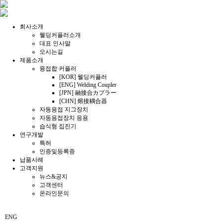
회사소개
웰딩커플러소개
대표 인사말
오시는길
제품소개
융접합 커플러
[KOR] 웰딩커플러
[ENG] Welding Coupler
[JPN] 融接合カプラー
[CHN] 熔接耦合器
자동용접 지그장치
자동용접장치 응용
습식형 집진기
연구개발
특허
인증및등록증
납품사례
고객지원
뉴스&공지
고객센터
온라인문의
ENG