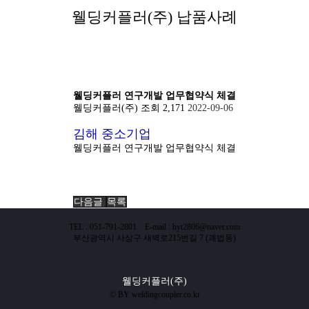
웰딩커플러(주) 납품사례
웰딩커플러 연구개발 업무협약식 체결
웰딩커플러(주)
조회 2,171
2022-09-06
김해 중소기업
웰딩커플러 연구개발 업무협약식 체결
다음글
목록
TEL : 051-791-2801 E-mail : hyt2806@naver.com
부산광역시 사상구 새벽로215번길 7 (괘법동)
웰딩커플러(주)
© BY weldingcoupler.co.kr