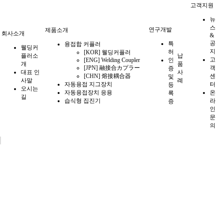
고객지원
뉴
스
연구개발
제품소개
회사소개
&
공
특
융접합 커플러
웰딩커
지
허
[KOR] 웰딩커플러
플러소
납
고
[ENG] Welding Coupler
인
개
품
[JPN] 融接合カプラー
객
증
대표 인
사
[CHN] 熔接耦合器
센
및
사말
례
자동용접 지그장치
터
등
오시는
자동용접장치 응용
온
록
길
습식형 집진기
라
증
인
문
의
납품사례